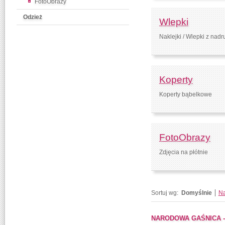
FotoObrazy
Odzież
Wlepki
Naklejki / Wlepki z nad
Koperty
Koperty bąbelkowe
FotoObrazy
Zdjęcia na płótnie
Sortuj wg:
Domyślnie
N
NARODOWA GAŚNICA - 